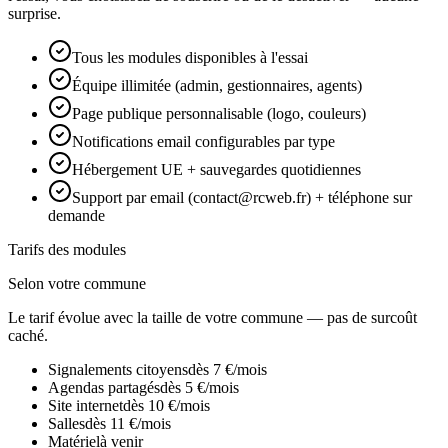
surprise.
Tous les modules disponibles à l'essai
Équipe illimitée (admin, gestionnaires, agents)
Page publique personnalisable (logo, couleurs)
Notifications email configurables par type
Hébergement UE + sauvegardes quotidiennes
Support par email (contact@rcweb.fr) + téléphone sur
demande
Tarifs des modules
Selon votre commune
Le tarif évolue avec la taille de votre commune — pas de surcoût
caché.
Signalements citoyens
dès
7
€
/mois
Agendas partagés
dès
5
€
/mois
Site internet
dès
10
€
/mois
Salles
dès
11
€
/mois
Matériel
à venir