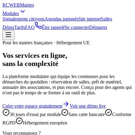
RCWEB
Mairies
Modules
Signalements citoyens
Agendas partagés
Site internet
Salles
Démo
Tarifs
FAQ
Être rappelé
Se connecter
Démarrer
Pour les mairies françaises · Hébergement UE
Vos services en ligne,
sans la complexité
La plateforme modulaire qui équipe les communes pour les
démarches du quotidien : réservation de salles, prêt de matériel,
annuaire des associations, et plus encore. Conçu pour des agents qui
n'ont pas le temps de se former à un outil de plus.
Créer votre espace gratuitement
Voir une démo live
30 jours d'essai par module
Sans carte bancaire
Conforme
RGPD
Hébergement européen
Vous reconnaissez ?