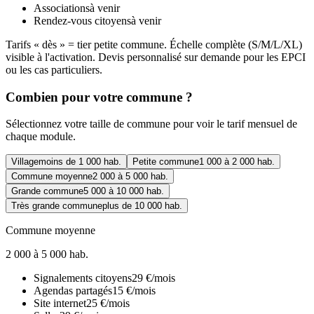
Associations
à venir
Rendez-vous citoyens
à venir
Tarifs « dès » = tier petite commune. Échelle complète (S/M/L/XL)
visible à l'activation. Devis personnalisé sur demande pour les EPCI
ou les cas particuliers.
Combien pour votre commune ?
Sélectionnez votre taille de commune pour voir le tarif mensuel de
chaque module.
Village
moins de 1 000 hab.
Petite commune
1 000 à 2 000 hab.
Commune moyenne
2 000 à 5 000 hab.
Grande commune
5 000 à 10 000 hab.
Très grande commune
plus de 10 000 hab.
Commune moyenne
2 000 à 5 000 hab.
Signalements citoyens
29
€
/mois
Agendas partagés
15
€
/mois
Site internet
25
€
/mois