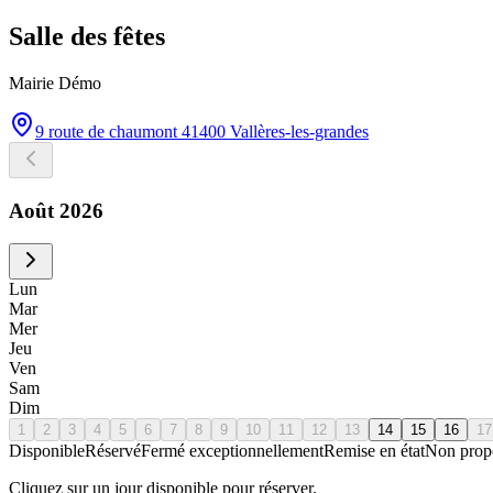
Salle des fêtes
Mairie Démo
9 route de chaumont 41400 Vallères-les-grandes
Août
2026
Lun
Mar
Mer
Jeu
Ven
Sam
Dim
1
2
3
4
5
6
7
8
9
10
11
12
13
14
15
16
17
Disponible
Réservé
Fermé exceptionnellement
Remise en état
Non prop
Cliquez sur un jour disponible pour réserver.