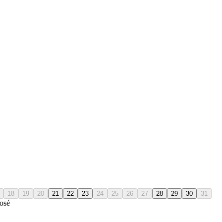
18
19
20
21
22
23
24
25
26
27
28
29
30
31
osé